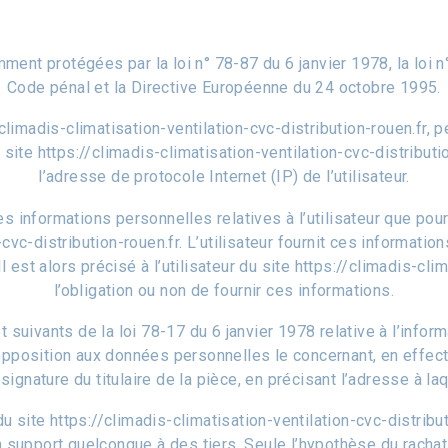
ent protégées par la loi n° 78-87 du 6 janvier 1978, la loi n°
Code pénal et la Directive Européenne du 24 octobre 1995.
//climadis-climatisation-ventilation-cvc-distribution-rouen.fr, p
 site https://climadis-climatisation-ventilation-cvc-distribution
l’adresse de protocole Internet (IP) de l’utilisateur.
 informations personnelles relatives à l’utilisateur que pou
n-cvc-distribution-rouen.fr. L’utilisateur fournit ces informa
l est alors précisé à l’utilisateur du site https://climadis-cli
l’obligation ou non de fournir ces informations.
ivants de la loi 78-17 du 6 janvier 1978 relative à l’informat
 d’opposition aux données personnelles le concernant, en eff
 signature du titulaire de la pièce, en précisant l’adresse à l
 site https://climadis-climatisation-ventilation-cvc-distributio
 support quelconque à des tiers. Seule l’hypothèse du rachat